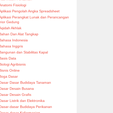
Anatomi Fisiologi
Aplikasi Pengolah Angka Spreadsheet
Aplikasi Perangkat Lunak dan Perancangan
erior Gedung
Aqidah Akhlak
Bahan Dan Alat Tangkap
Bahasa Indonesia
Bahasa Inggris
Bangunan dan Stabilitas Kapal
Basis Data
Biologi Agribisnis
Bisnis Online
Boga Dasar
Dasar Dasar Budidaya Tanaman
Dasar Desain Busana
Dasar Desain Grafis
Dasar Listrik dan Elektronika
Dasar-dasar Budidaya Perikanan
Dasar-dasar Kefarmasian