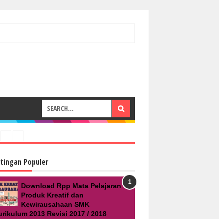
tingan Populer
Download Rpp Mata Pelajaran
Produk Kreatif dan
Kewirausahaan SMK
urikulum 2013 Revisi 2017 / 2018