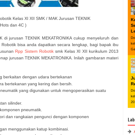
obotik Kelas XI XII SMK / MAK Jurusan TEKNIK
K
 Hots dan 4C )
S
L
 SMK di jurusan TEKNIK MEKATRONIKA cukup menyeluruh dan
Do
ke
m Robotik bisa anda dapatkan secara lengkap, bagi bapak ibu
Ga
nyusunan
Rpp Sistem Robotik
smk Kelas XI XII kurikulum 2013
Genap jurusan TEKNIK MEKATRONIKA. Inilah gambaran materi
g berkaitan dengan udara bertekanan
J
 bertekanan yang kering dan bersih.
Re
umatik yang digunakan untuk mengoperasikan suatu
Do
ke
20
n silinder.
 komponen pneumatik.
ri dan rangkaian pengunci dengan komponen
Lab
ngan menggunakan katup kombinasi.