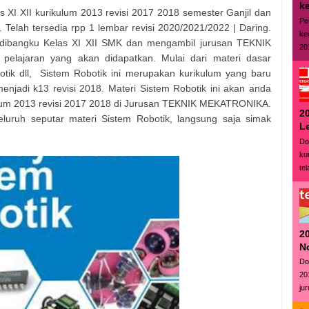
ke
 XI XII kurikulum 2013 revisi 2017 2018 semester Ganjil dan
Pe
ah tersedia rpp 1 lembar revisi 2020/2021/2022 | Daring.
ke
 dibangku Kelas XI XII SMK dan mengambil jurusan TEKNIK
20
elajaran yang akan didapatkan. Mulai dari materi dasar
otik dll, Sistem Robotik ini merupakan kurikulum yang baru
 menjadi k13 revisi 2018. Materi Sistem Robotik ini akan anda
kulum 2013 revisi 2017 2018 di Jurusan TEKNIK MEKATRONIKA.
20
luruh seputar materi Sistem Robotik, langsung saja simak
L
Do
ku
tel
2
N
Do
20
ju