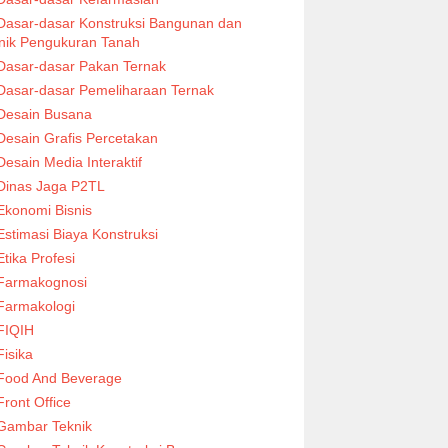
Dasar-dasar Konstruksi Bangunan dan
nik Pengukuran Tanah
Dasar-dasar Pakan Ternak
Dasar-dasar Pemeliharaan Ternak
Desain Busana
Desain Grafis Percetakan
Desain Media Interaktif
Dinas Jaga P2TL
Ekonomi Bisnis
Estimasi Biaya Konstruksi
Etika Profesi
Farmakognosi
Farmakologi
FIQIH
Fisika
Food And Beverage
Front Office
Gambar Teknik