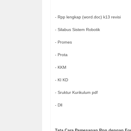
- Rpp lengkap (word.doc) k13 revisi
- Silabus Sistem Robotik
- Promes
- Prota
- KKM
- KI KD
- Sruktur Kurikulum pdf
- Dll
Tata Cara Pemesanan Rpp dengan For