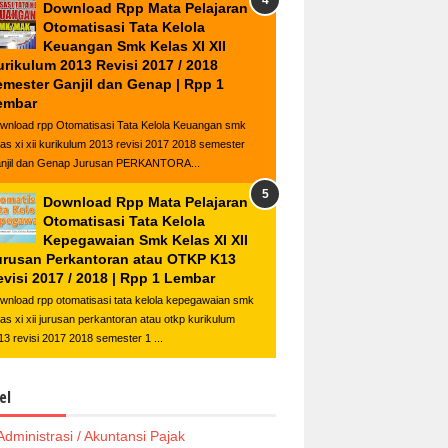
Download Rpp Mata Pelajaran
Otomatisasi Tata Kelola
Keuangan Smk Kelas XI XII
urikulum 2013 Revisi 2017 / 2018
emester Ganjil dan Genap | Rpp 1
embar
wnload rpp Otomatisasi Tata Kelola Keuangan smk
las xi xii kurikulum 2013 revisi 2017 2018 semester
njil dan Genap Jurusan PERKANTORA...
Download Rpp Mata Pelajaran
Otomatisasi Tata Kelola
Kepegawaian Smk Kelas XI XII
urusan Perkantoran atau OTKP K13
visi 2017 / 2018 | Rpp 1 Lembar
wnload rpp otomatisasi tata kelola kepegawaian smk
las xi xii jurusan perkantoran atau otkp kurikulum
13 revisi 2017 2018 semester 1 ...
el
Administrasi / Akuntansi Pajak