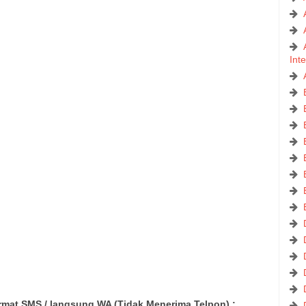
Int
mat SMS / langsung WA (Tidak Menerima Telpon) :