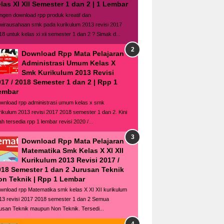
las XI XII Semester 1 dan 2 | 1 Lembar
ngen download rpp produk kreatif dan
wirausahaan smk pada kurikulum 2013 revisi 2017
18 untuk kelas xi xii semester 1 dan 2 ? Simak d...
Download Rpp Mata Pelajaran
Administrasi Umum Kelas X
Smk Kurikulum 2013 Revisi
17 / 2018 Semester 1 dan 2 | Rpp 1
embar
wnload rpp administrasi umum kelas x smk
rikulum 2013 revisi 2017 2018 semester 1 dan 2. Kini
ah tersedia rpp 1 lembar revisi 2020 /...
Download Rpp Mata Pelajaran
Matematika Smk Kelas X XI XII
Kurikulum 2013 Revisi 2017 /
018 Semester 1 dan 2 Jurusan Teknik
on Teknik | Rpp 1 Lembar
wnload rpp Matematika smk kelas X XI XII kurikulum
13 revisi 2017 2018 semester 1 dan 2 Semua
rusan Teknik maupun Non Teknik. Tersedi...