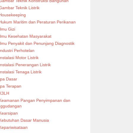
Gambar Teknik Konstruksi Bangunan
Gambar Teknik Listrik
Housekeeping
Hukum Maritim dan Peraturan Perikanan
Ilmu Gizi
Ilmu Kesehatan Masyarakat
Ilmu Penyakit dan Penunjang Diagnostik
Industri Perhotelan
Instalasi Motor Listrik
Instalasi Penerangan Listrik
Instalasi Tenaga Listrik
Ipa Dasar
Ipa Terapan
K3LH
Keamanan Pangan Penyimpanan dan
nggudangan
Kearsipan
Kebutuhan Dasar Manusia
Kepariwisataan