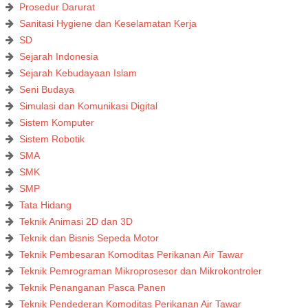
Prosedur Darurat
Sanitasi Hygiene dan Keselamatan Kerja
SD
Sejarah Indonesia
Sejarah Kebudayaan Islam
Seni Budaya
Simulasi dan Komunikasi Digital
Sistem Komputer
Sistem Robotik
SMA
SMK
SMP
Tata Hidang
Teknik Animasi 2D dan 3D
Teknik dan Bisnis Sepeda Motor
Teknik Pembesaran Komoditas Perikanan Air Tawar
Teknik Pemrograman Mikroprosesor dan Mikrokontroler
Teknik Penanganan Pasca Panen
Teknik Pendederan Komoditas Perikanan Air Tawar