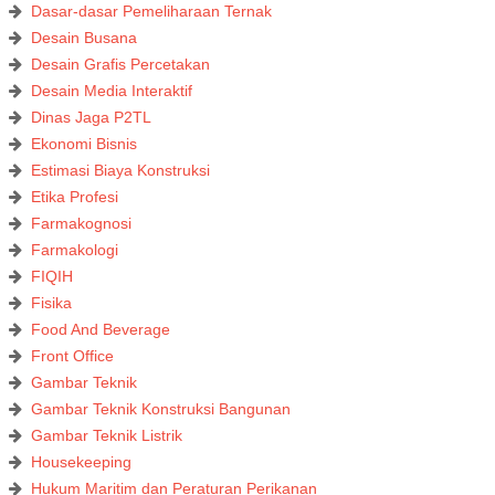
Dasar-dasar Pemeliharaan Ternak
Desain Busana
Desain Grafis Percetakan
Desain Media Interaktif
Dinas Jaga P2TL
Ekonomi Bisnis
Estimasi Biaya Konstruksi
Etika Profesi
Farmakognosi
Farmakologi
FIQIH
Fisika
Food And Beverage
Front Office
Gambar Teknik
Gambar Teknik Konstruksi Bangunan
Gambar Teknik Listrik
Housekeeping
Hukum Maritim dan Peraturan Perikanan