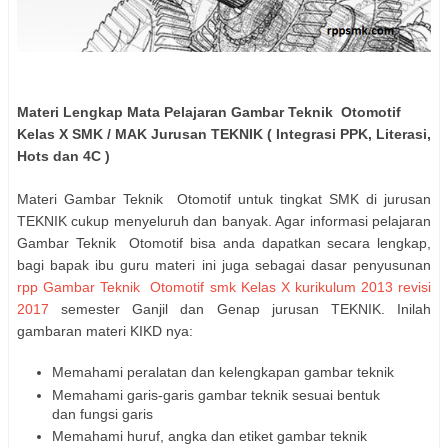
Materi Lengkap Mata Pelajaran Gambar Teknik Otomotif
Kelas X SMK / MAK Jurusan TEKNIK ( Integrasi PPK, Literasi,
Hots dan 4C )
Materi Gambar Teknik Otomotif untuk tingkat SMK di jurusan
TEKNIK cukup menyeluruh dan banyak. Agar informasi pelajaran
Gambar Teknik Otomotif bisa anda dapatkan secara lengkap,
bagi bapak ibu guru materi ini juga sebagai dasar penyusunan
rpp Gambar Teknik Otomotif smk Kelas X kurikulum 2013 revisi
2017
semester Ganjil dan Genap jurusan TEKNIK. Inilah
gambaran materi KIKD nya:
Memahami peralatan dan kelengkapan gambar teknik
Memahami garis-garis gambar teknik sesuai bentuk
dan fungsi garis
Memahami huruf, angka dan etiket gambar teknik