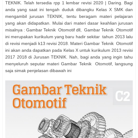
TEKNIK. Telah tersedia rpp 1 lembar revisi 2020 | Daring. Bagi
anda yang saat ini tengah duduk dibangku Kelas X SMK dan
mengambil jurusan TEKNIK, tentu beragam materi pelajaran
yang akan didapatkan. Mulai dari materi dasar keahlian jurusan
misalnya : Gambar Teknik Otomotif dll, Gambar Teknik Otomotif
ini merupakan kurikulum yang baru hadir sekitar tahun 2013 lalu
di revisi menjadi k13 revisi 2018. Materi Gambar Teknik Otomotif
ini akan anda dapatkan pada Kelas X untuk kurikulum 2013 revisi
2017 2018 di Jurusan TEKNIK. Nah, bagi anda yang ingin tahu
menyeluruh seputar materi Gambar Teknik Otomotif, langsung
saja simak penjelasan dibawah ini