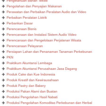
Pengetahuan Bahan Tekstil
Pengolahan dan Penyajian Makanan
Perawatan dan Perbaikan Peralatan Audio dan Video
Perbaikan Peralatan Listrik
Perbankan Dasar
Perencanaan Bisnis
Perencanaan dan Instalasi Sistem Audio Video
Perencanaan dan Pengelolaan Perjalanan Wisata
Perencanaan Pelayaran
Persiapan Lahan dan Penanaman Tanaman Perkebunan
PKN
Praktikum Akuntansi Lembaga
Praktikum Akuntansi Perusahaan Jasa Dagang
Produk Cake dan Kue Indonesia
Produk Kreatif dan Kewirausahaan
Produk Pastry dan Bakery
Produksi Pakan Alami dan Buatan
Produksi Pengolahan Hasil Nabati
Produksi Pengolahan Komoditas Perkebunan dan Herbal