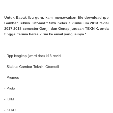
Untuk Bapak Ibu guru, kami menawarkan file download rpp
Gambar Teknik Otomotif Smk Kelas X kurikulum 2013 revisi
2017 2018 semester Ganjil dan Genap jurusan TEKNIK, anda
tinggal terima beres kirim ke email yang isinya :
- Rpp lengkap (word.doc) k13 revisi
- Silabus Gambar Teknik Otomotif
- Promes
- Prota
- KKM
- KI KD