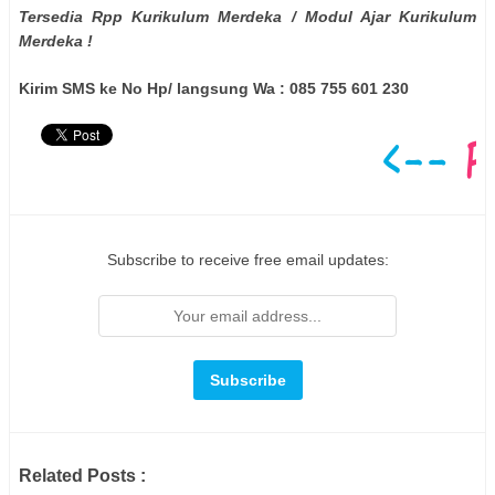
Tersedia Rpp Kurikulum Merdeka / Modul Ajar Kurikulum
Merdeka !
Kirim SMS ke No Hp/ langsung Wa : 085 755 601 230
Subscribe to receive free email updates:
Related Posts :