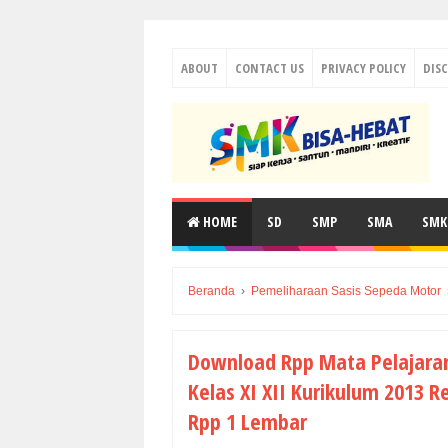
ABOUT
CONTACT US
PRIVACY POLICY
DIS
HOME
SD
SMP
SMA
SMK
Beranda
›
Pemeliharaan Sasis Sepeda Motor
Download Rpp Mata Pelajara
Kelas XI XII Kurikulum 2013 R
Rpp 1 Lembar