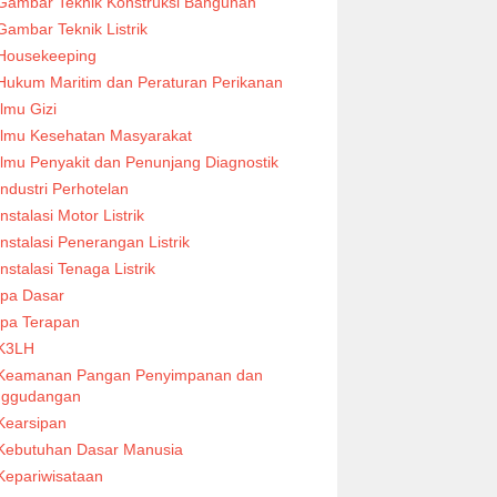
Gambar Teknik Konstruksi Bangunan
Gambar Teknik Listrik
Housekeeping
Hukum Maritim dan Peraturan Perikanan
Ilmu Gizi
Ilmu Kesehatan Masyarakat
Ilmu Penyakit dan Penunjang Diagnostik
Industri Perhotelan
Instalasi Motor Listrik
Instalasi Penerangan Listrik
Instalasi Tenaga Listrik
Ipa Dasar
Ipa Terapan
K3LH
Keamanan Pangan Penyimpanan dan
nggudangan
Kearsipan
Kebutuhan Dasar Manusia
Kepariwisataan