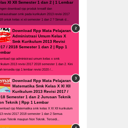
las XI XII Semester 1 dan 2 | 1 Lembar
ngen download rpp produk kreatif dan
wirausahaan smk pada kurikulum 2013 revisi 2017
18 untuk kelas xi xii semester 1 dan 2 ? Simak d...
Download Rpp Mata Pelajaran
Administrasi Umum Kelas X
Smk Kurikulum 2013 Revisi
17 / 2018 Semester 1 dan 2 | Rpp 1
embar
wnload rpp administrasi umum kelas x smk
rikulum 2013 revisi 2017 2018 semester 1 dan 2. Kini
ah tersedia rpp 1 lembar revisi 2020 /...
Download Rpp Mata Pelajaran
Matematika Smk Kelas X XI XII
Kurikulum 2013 Revisi 2017 /
018 Semester 1 dan 2 Jurusan Teknik
on Teknik | Rpp 1 Lembar
wnload rpp Matematika smk kelas X XI XII kurikulum
13 revisi 2017 2018 semester 1 dan 2 Semua
rusan Teknik maupun Non Teknik. Tersedi...