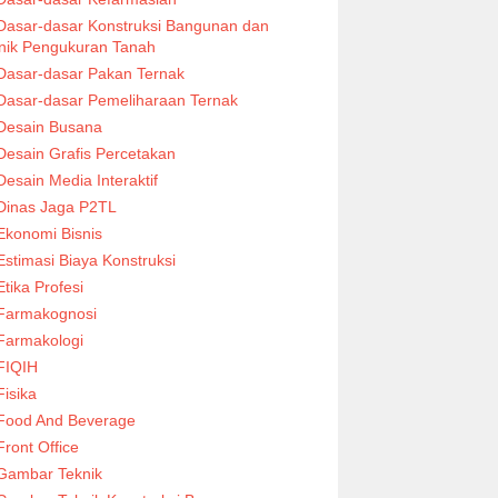
Dasar-dasar Konstruksi Bangunan dan
nik Pengukuran Tanah
Dasar-dasar Pakan Ternak
Dasar-dasar Pemeliharaan Ternak
Desain Busana
Desain Grafis Percetakan
Desain Media Interaktif
Dinas Jaga P2TL
Ekonomi Bisnis
Estimasi Biaya Konstruksi
Etika Profesi
Farmakognosi
Farmakologi
FIQIH
Fisika
Food And Beverage
Front Office
Gambar Teknik