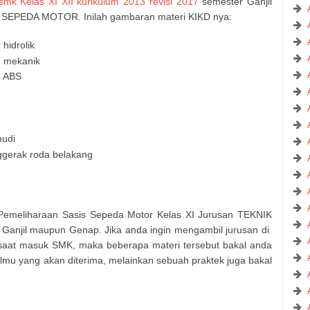
mk Kelas XI XII kurikulum 2013 revisi 2017
semester Ganjil
 SEPEDA MOTOR. Inilah gambaran materi KIKD nya:
hidrolik
m mekanik
m ABS
mudi
ggerak roda belakang
n Pemeliharaan Sasis Sepeda Motor Kelas XI Jurusan TEKNIK
njil maupun Genap. Jika anda ingin mengambil jurusan di
t masuk SMK, maka beberapa materi tersebut bakal anda
lmu yang akan diterima, melainkan sebuah praktek juga bakal