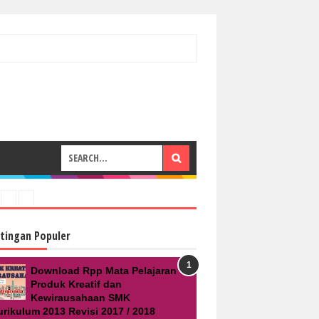
tingan Populer
Download Rpp Mata Pelajaran
Produk Kreatif dan
Kewirausahaan SMK
urikulum 2013 Revisi 2017 / 2018