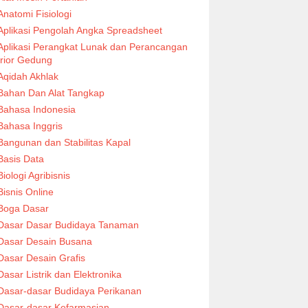
Anatomi Fisiologi
Aplikasi Pengolah Angka Spreadsheet
Aplikasi Perangkat Lunak dan Perancangan
erior Gedung
Aqidah Akhlak
Bahan Dan Alat Tangkap
Bahasa Indonesia
Bahasa Inggris
Bangunan dan Stabilitas Kapal
Basis Data
Biologi Agribisnis
Bisnis Online
Boga Dasar
Dasar Dasar Budidaya Tanaman
Dasar Desain Busana
Dasar Desain Grafis
Dasar Listrik dan Elektronika
Dasar-dasar Budidaya Perikanan
Dasar-dasar Kefarmasian