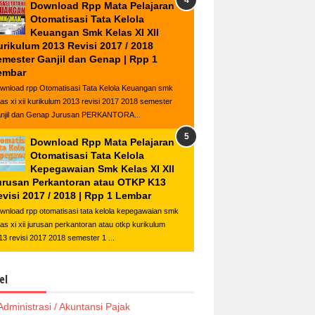
Download Rpp Mata Pelajaran
Otomatisasi Tata Kelola
Keuangan Smk Kelas XI XII
urikulum 2013 Revisi 2017 / 2018
emester Ganjil dan Genap | Rpp 1
embar
wnload rpp Otomatisasi Tata Kelola Keuangan smk
las xi xii kurikulum 2013 revisi 2017 2018 semester
njil dan Genap Jurusan PERKANTORA...
Download Rpp Mata Pelajaran
Otomatisasi Tata Kelola
Kepegawaian Smk Kelas XI XII
urusan Perkantoran atau OTKP K13
visi 2017 / 2018 | Rpp 1 Lembar
wnload rpp otomatisasi tata kelola kepegawaian smk
las xi xii jurusan perkantoran atau otkp kurikulum
13 revisi 2017 2018 semester 1 ...
el
Administrasi / Akuntansi Pajak