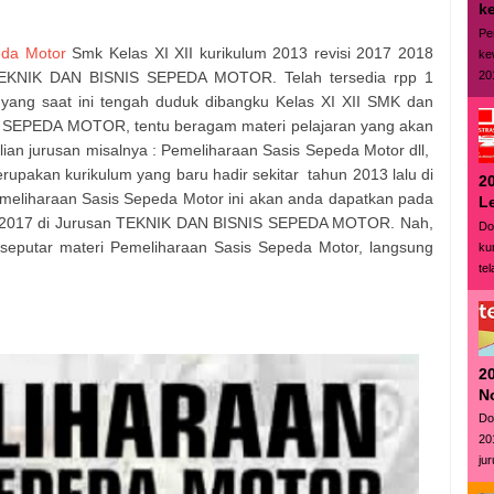
ke
Pe
eda Motor
Smk Kelas XI XII kurikulum 2013 revisi 2017 2018
ke
20
TEKNIK DAN BISNIS SEPEDA MOTOR. Telah tersedia rpp 1
a yang saat ini tengah duduk dibangku Kelas XI XII SMK dan
 SEPEDA MOTOR, tentu beragam materi pelajaran yang akan
hlian jurusan misalnya : Pemeliharaan Sasis Sepeda Motor dll,
upakan kurikulum yang baru hadir sekitar tahun 2013 lalu di
20
Pemeliharaan Sasis Sepeda Motor ini akan anda dapatkan pada
L
isi 2017 di Jurusan TEKNIK DAN BISNIS SEPEDA MOTOR. Nah,
Do
seputar materi Pemeliharaan Sasis Sepeda Motor, langsung
ku
tel
2
N
Do
20
ju