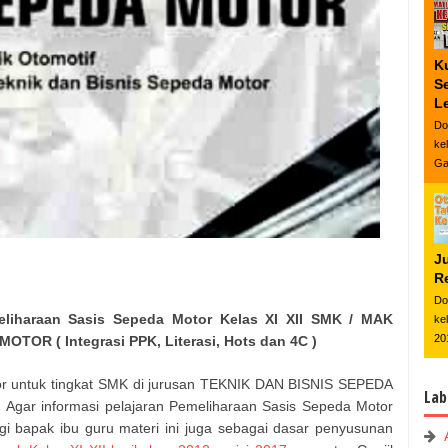
K
S
L
Do
ke
Ga
J
Re
Do
eliharaan Sasis Sepeda Motor Kelas XI XII SMK / MAK
ke
20
TOR ( Integrasi PPK, Literasi, Hots dan 4C )
or untuk tingkat SMK di jurusan TEKNIK DAN BISNIS SEPEDA
Lab
gar informasi pelajaran Pemeliharaan Sasis Sepeda Motor
gi bapak ibu guru materi ini juga sebagai dasar penyusunan