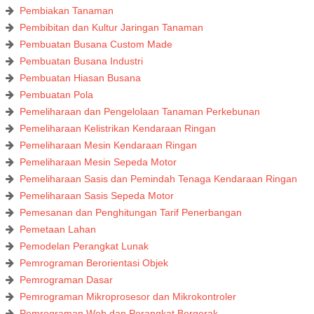
Pembiakan Tanaman
Pembibitan dan Kultur Jaringan Tanaman
Pembuatan Busana Custom Made
Pembuatan Busana Industri
Pembuatan Hiasan Busana
Pembuatan Pola
Pemeliharaan dan Pengelolaan Tanaman Perkebunan
Pemeliharaan Kelistrikan Kendaraan Ringan
Pemeliharaan Mesin Kendaraan Ringan
Pemeliharaan Mesin Sepeda Motor
Pemeliharaan Sasis dan Pemindah Tenaga Kendaraan Ringan
Pemeliharaan Sasis Sepeda Motor
Pemesanan dan Penghitungan Tarif Penerbangan
Pemetaan Lahan
Pemodelan Perangkat Lunak
Pemrograman Berorientasi Objek
Pemrograman Dasar
Pemrograman Mikroprosesor dan Mikrokontroler
Pemrograman Web dan Perangkat Bergerak