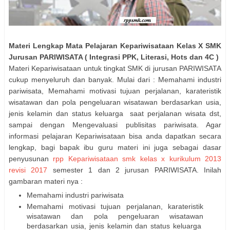
Materi Lengkap Mata Pelajaran Kepariwisataan Kelas X SMK
Jurusan PARIWISATA ( Integrasi PPK, Literasi, Hots dan 4C )
Materi Kepariwisataan untuk tingkat SMK di jurusan PARIWISATA
cukup menyeluruh dan banyak. Mulai dari : Memahami industri
pariwisata, Memahami motivasi tujuan perjalanan, karateristik
wisatawan dan pola pengeluaran wisatawan berdasarkan usia,
jenis kelamin dan status keluarga saat perjalanan wisata dst,
sampai dengan Mengevaluasi publisitas pariwisata. Agar
informasi pelajaran Kepariwisataan bisa anda dapatkan secara
lengkap, bagi bapak ibu guru materi ini juga sebagai dasar
penyusunan
rpp Kepariwisataan smk kelas x kurikulum 2013
revisi 2017
semester 1 dan 2 jurusan PARIWISATA. Inilah
gambaran materi nya :
Memahami industri pariwisata
Memahami motivasi tujuan perjalanan, karateristik
wisatawan dan pola pengeluaran wisatawan
berdasarkan usia, jenis kelamin dan status keluarga