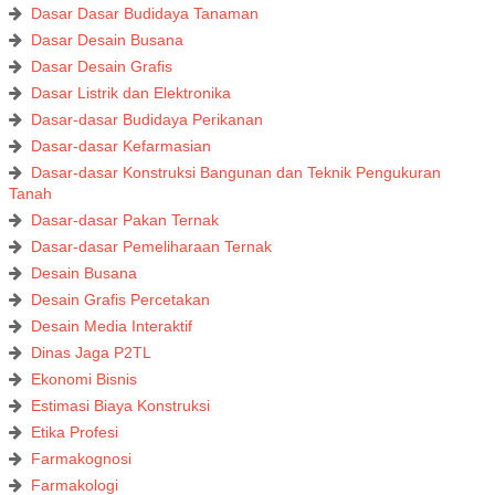
Dasar Dasar Budidaya Tanaman
Dasar Desain Busana
Dasar Desain Grafis
Dasar Listrik dan Elektronika
Dasar-dasar Budidaya Perikanan
Dasar-dasar Kefarmasian
Dasar-dasar Konstruksi Bangunan dan Teknik Pengukuran
Tanah
Dasar-dasar Pakan Ternak
Dasar-dasar Pemeliharaan Ternak
Desain Busana
Desain Grafis Percetakan
Desain Media Interaktif
Dinas Jaga P2TL
Ekonomi Bisnis
Estimasi Biaya Konstruksi
Etika Profesi
Farmakognosi
Farmakologi