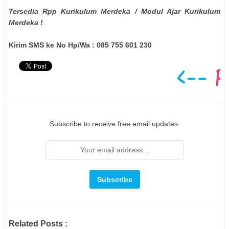
Tersedia Rpp Kurikulum Merdeka / Modul Ajar Kurikulum
Merdeka !
Kirim SMS ke No Hp/Wa : 085 755 601 230
Subscribe to receive free email updates:
Related Posts :