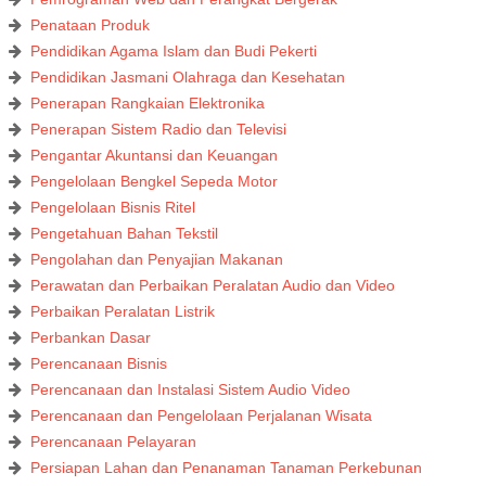
Penataan Produk
Pendidikan Agama Islam dan Budi Pekerti
Pendidikan Jasmani Olahraga dan Kesehatan
Penerapan Rangkaian Elektronika
Penerapan Sistem Radio dan Televisi
Pengantar Akuntansi dan Keuangan
Pengelolaan Bengkel Sepeda Motor
Pengelolaan Bisnis Ritel
Pengetahuan Bahan Tekstil
Pengolahan dan Penyajian Makanan
Perawatan dan Perbaikan Peralatan Audio dan Video
Perbaikan Peralatan Listrik
Perbankan Dasar
Perencanaan Bisnis
Perencanaan dan Instalasi Sistem Audio Video
Perencanaan dan Pengelolaan Perjalanan Wisata
Perencanaan Pelayaran
Persiapan Lahan dan Penanaman Tanaman Perkebunan