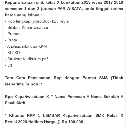
Kepariwisataan smk kelas X kurikulum 2013 revisi 2017 2018
semester 1 dan 2 jurusan PARIWISATA, anda tinggal terima
beres yang isinya :
- Rpp lengkap (word.doc) k13 revisi
- Silabus Kepariwisataan
- Promes
- Prota
- Analisis nilai dan KKM
- KI / KD
- Struktur Kurikulum pdf
- Dll
Tata Cara Pemesanan Rpp dengan Format SMS (Tidak
Menerima Telpon) :
Rpp Kepariwisataan X # Nama Pemesan # Nama Sekolah #
Email Aktif
* Khusus RPP 1 LEMBAR Kepariwisataan SMK Kelas X
Revisi 2020 Nadiem Harga @ Rp 100.000