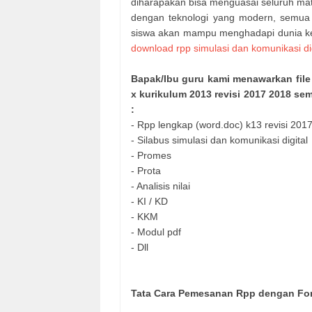
diharapakan bisa menguasai seluruh ma
dengan teknologi yang modern, semua 
siswa akan mampu menghadapi dunia ker
download rpp simulasi dan komunikasi dig
Bapak/Ibu guru kami menawarkan file
x kurikulum 2013 revisi 2017 2018 sem
:
- Rpp lengkap (word.doc) k13 revisi 20
- Silabus simulasi dan komunikasi digital
- Promes
- Prota
- Analisis nilai
- KI / KD
- KKM
- Modul pdf
- Dll
Tata Cara Pemesanan Rpp dengan For