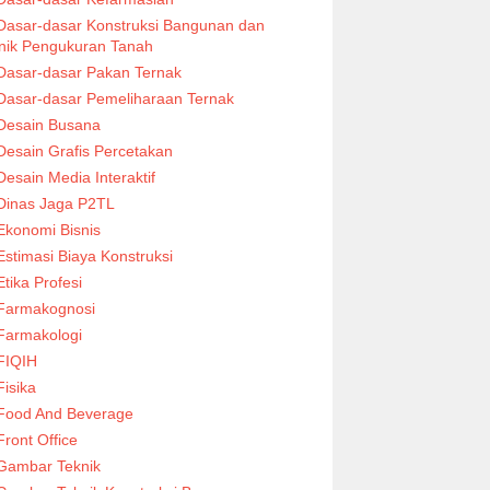
Dasar-dasar Konstruksi Bangunan dan
nik Pengukuran Tanah
Dasar-dasar Pakan Ternak
Dasar-dasar Pemeliharaan Ternak
Desain Busana
Desain Grafis Percetakan
Desain Media Interaktif
Dinas Jaga P2TL
Ekonomi Bisnis
Estimasi Biaya Konstruksi
Etika Profesi
Farmakognosi
Farmakologi
FIQIH
Fisika
Food And Beverage
Front Office
Gambar Teknik