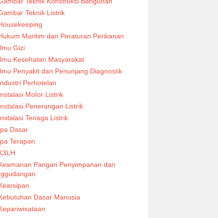
Gambar Teknik Konstruksi Bangunan
Gambar Teknik Listrik
Housekeeping
Hukum Maritim dan Peraturan Perikanan
Ilmu Gizi
Ilmu Kesehatan Masyarakat
Ilmu Penyakit dan Penunjang Diagnostik
Industri Perhotelan
Instalasi Motor Listrik
Instalasi Penerangan Listrik
Instalasi Tenaga Listrik
Ipa Dasar
Ipa Terapan
K3LH
Keamanan Pangan Penyimpanan dan
nggudangan
Kearsipan
Kebutuhan Dasar Manusia
Kepariwisataan