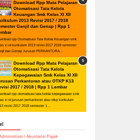
Download Rpp Mata Pelajaran
Otomatisasi Tata Kelola
Keuangan Smk Kelas XI XII
urikulum 2013 Revisi 2017 / 2018
emester Ganjil dan Genap | Rpp 1
embar
wnload rpp Otomatisasi Tata Kelola Keuangan smk
las xi xii kurikulum 2013 revisi 2017 2018 semester
njil dan Genap Jurusan PERKANTORA...
Download Rpp Mata Pelajaran
Otomatisasi Tata Kelola
Kepegawaian Smk Kelas XI XII
urusan Perkantoran atau OTKP K13
visi 2017 / 2018 | Rpp 1 Lembar
wnload rpp otomatisasi tata kelola kepegawaian smk
las xi xii jurusan perkantoran atau otkp kurikulum
13 revisi 2017 2018 semester 1 ...
el
Administrasi / Akuntansi Pajak