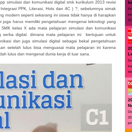
p simulasi dan komunikasi digital smk kurikulum 2013 revisi
ke
Integrasi PPK, Literasi, Hots dan 4C ) ?, sebelumnya simak
Pe
ke
ang modern seperti sekarang ini siswa tidak hanya di harapkan
20
pi juga harus memiliki pengetahuan mengenai teknologi yang
 SMK kelas X ada mata pelajaran simulasi dan komunikasi
 serba digital. dimana mata pelajaran ini bertujuan untuk
kasi dan juga simulasi digital sebagai bekal pengetahuan
n setelah lulus bisa menguasai mata pelajaran ini karena
20
L
udah lulus dan mengenal dunia kerja di luar sana.
Do
ku
tel
2
N
Do
20
ju