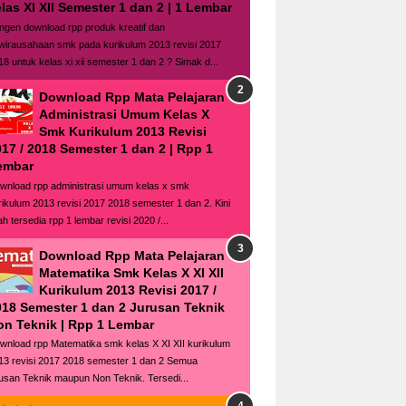
las XI XII Semester 1 dan 2 | 1 Lembar
ngen download rpp produk kreatif dan
wirausahaan smk pada kurikulum 2013 revisi 2017
18 untuk kelas xi xii semester 1 dan 2 ? Simak d...
Download Rpp Mata Pelajaran
Administrasi Umum Kelas X
Smk Kurikulum 2013 Revisi
17 / 2018 Semester 1 dan 2 | Rpp 1
embar
wnload rpp administrasi umum kelas x smk
rikulum 2013 revisi 2017 2018 semester 1 dan 2. Kini
ah tersedia rpp 1 lembar revisi 2020 /...
Download Rpp Mata Pelajaran
Matematika Smk Kelas X XI XII
Kurikulum 2013 Revisi 2017 /
018 Semester 1 dan 2 Jurusan Teknik
on Teknik | Rpp 1 Lembar
wnload rpp Matematika smk kelas X XI XII kurikulum
13 revisi 2017 2018 semester 1 dan 2 Semua
rusan Teknik maupun Non Teknik. Tersedi...