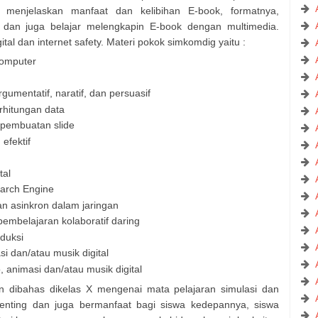
. menjelaskan manfaat dan kelibihan E-book, formatnya,
e dan juga belajar melengkapin E-book dengan multimedia.
al dan internet safety. Materi pokok simkomdig yaitu :
komputer
gumentatif, naratif, dan persuasif
rhitungan data
k pembuatan slide
efektif
tal
arch Engine
an asinkron dalam jaringan
pembelajaran kolaboratif daring
duksi
i dan/atau musik digital
 animasi dan/atau musik digital
n dibahas dikelas X mengenai mata pelajaran simulasi dan
penting dan juga bermanfaat bagi siswa kedepannya, siswa