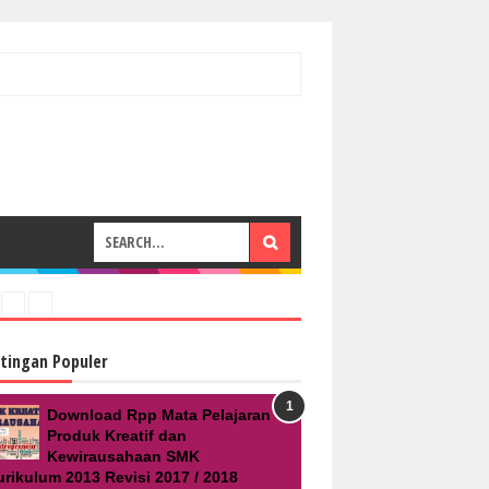
tingan Populer
Download Rpp Mata Pelajaran
Produk Kreatif dan
Kewirausahaan SMK
urikulum 2013 Revisi 2017 / 2018