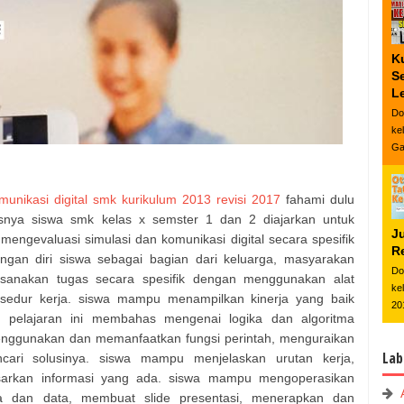
K
S
L
Do
ke
Ga
unikasi digital smk kurikulum 2013 revisi 2017
fahami dulu
snya siswa smk kelas x semster 1 dan 2 diajarkan untuk
J
ngevaluasi simulasi dan komunikasi digital secara spesifik
Re
gan diri siswa sebagai bagian dari keluarga, masyarakan
Do
aksanakan tugas secara spesifik dengan menggunakan alat
ke
rosedur kerja. siswa mampu menampilkan kinerja yang baik
20
 pelajaran ini membahas mengenai logika dan algoritma
nggunakan dan memanfaatkan fungsi perintah, menguraikan
Lab
ari solusinya. siswa mampu menjelaskan urutan kerja,
asarkan informasi yang ada. siswa mampu mengoperasikan
a dan data, membuat slide presentasi, menerapkan dan