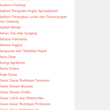
Anatomi Fisiologi
Aplikasi Pengolah Angka Spreadsheet
Aplikasi Perangkat Lunak dan Perancangan
erior Gedung
Aqidah Akhlak
Bahan Dan Alat Tangkap
Bahasa Indonesia
Bahasa Inggris
Bangunan dan Stabilitas Kapal
Basis Data
Biologi Agribisnis
Bisnis Online
Boga Dasar
Dasar Dasar Budidaya Tanaman
Dasar Desain Busana
Dasar Desain Grafis
Dasar Listrik dan Elektronika
Dasar-dasar Budidaya Perikanan
Dasar-dasar Kefarmasian